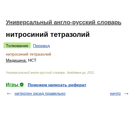
Универсальный англо-русский словарь
нитросиний тетразолий
Толкование
Перевод
нитросиний тетразолий
Медицина:
НСТ
Универсальный англо-русский словарь
.
Академик.ру
.
2011
.
Игры ⚽
Поможем написать реферат
нитроген оксид правильно
ничто