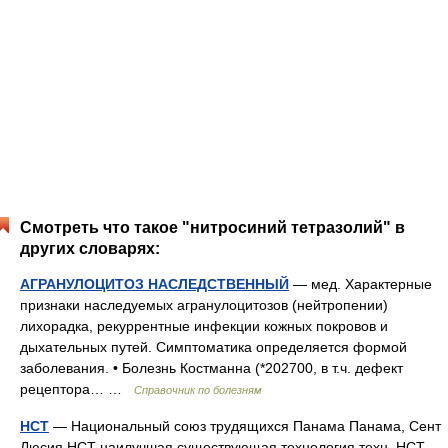
Смотреть что такое "нитросиний тетразолий" в
других словарях:
АГРАНУЛОЦИТОЗ НАСЛЕДСТВЕННЫЙ
— мед. Характерные
признаки наследуемых агранулоцитозов (нейтропении)
лихорадка, рекуррентные инфекции кожных покровов и
дыхательных путей. Симптоматика определяется формой
заболевания. • Болезнь Костманна (*202700, в т.ч. дефект
рецептора… …
Справочник по болезням
НСТ
— Национальный союз трудящихся Панама Панама, Сент
Люсия НСТ наилучшая существующая технология техн. НСТ